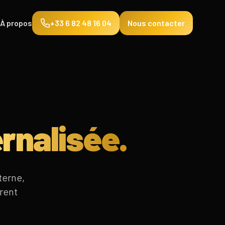
À propos
+33 6 82 48 16 04
Nous contacter
rnalisée.
terne,
érent