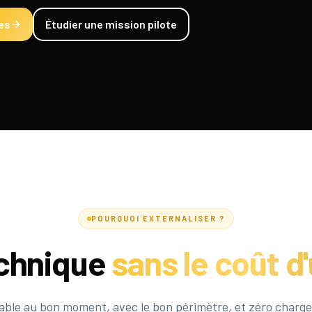
es
Étudier une mission pilote
POURQUOI EXTERNALISER ?
echnique
sans le coût d
able au bon moment, avec le bon périmètre, et zéro charge s