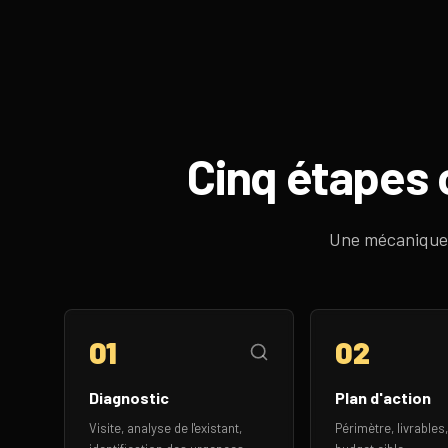
Cinq étapes c
Une mécanique é
01
02
Diagnostic
Plan d'action
Visite, analyse de l'existant,
Périmètre, livrables