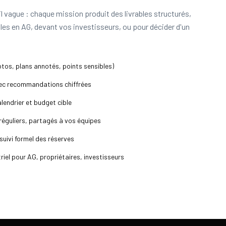
 vague : chaque mission produit des livrables structurés,
bles en AG, devant vos investisseurs, ou pour décider d'un
hotos, plans annotés, points sensibles)
ec recommandations chiffrées
alendrier et budget cible
éguliers, partagés à vos équipes
suivi formel des réserves
iel pour AG, propriétaires, investisseurs