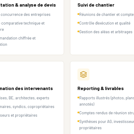
tation & analyse de devis
Suivi de chantier
 concurrence des entreprises
Réunions de chantier et compt
 comparative technique et
Contrôle d'exécution et qualité
ère
Gestion des aléas et arbitrages
ndation chiffrée et
tion
nation des intervenants
Reporting & livrables
ises, BE, architectes, experts
Rapports illustrés (photos, plan
annotés)
naires, syndics, copropriétaires
Comptes rendus de réunion str
sseurs et propriétaires
Synthèses pour AG, investisseu
propriétaires